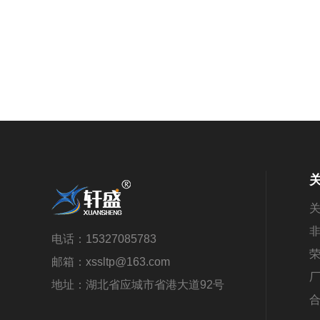
电话：
15327085783
邮箱：
xssltp@163.com
地址：
湖北省应城市省港大道92号