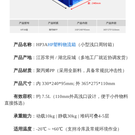
产品名称
：HP3A
HP塑料物流箱
（小型浅口周转箱）
产品产地
：江苏常州 / 湖北应城（多地工厂就近协调发货）
产品材质
：聚丙烯PP（采用全新料，具备常规抗冲击性）
产品尺寸
：内 330*240*95mm; 外 365*275*110mm
有效容积
：约 7.5L（110mm外高浅口设计，便于小件物料
直接拣选）
承重能力
：动载10kg | 静载30kg | 堆码可叠4-5层
适用温度
：-20℃ ~ +60℃（支持冷库及常规环境作业）