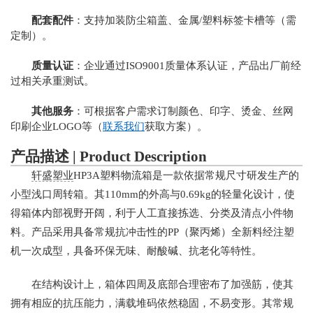
配套配件
：支持加装防尘箱盖、金属/塑料标签卡槽等（需
定制）。
质量认证
：企业通过ISO9001质量体系认证，产品出厂前经
过相关承重测试。
其他服务
：可根据客户需求订制颜色、印字、烫金、丝网
印刷企业LOGO等（
联系我们
获取方案）。
产品描述 | Product Description
轩盛塑业
HP3A塑料物流箱是一款依据常规尺寸研发生产的
小型浅口周转箱。其110mm的外高与0.69kg的轻量化设计，使
得箱体内部视野开阔，利于人工直接拣选、分类及清点小件物
料。产品采用具备常规抗冲击性的PP（聚丙烯）全新料经注塑
机一次成型，具备环保无味、耐酸碱、抗老化等特性。
在结构设计上，箱体四周及底部合理密布了加强筋，使其
拥有相应的抗压能力，满载堆码依然稳固，不易变形。其常规