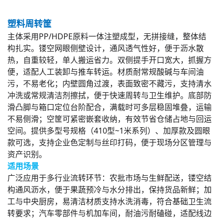
塑料周转筐
主体采用PP/HDPE原料一体注塑成型，无拼接缝，整体结
构扎实。镂空网眼侧壁设计，通风透气性好，便于沥水散
热，自重较轻，单人搬运省力。双侧提手开口宽大，抓握方
便，适配人工装卸与推车转运。
材质耐常规酸碱与车间油
污，不易老化；内壁圆角过渡，表面致密不藏污，支持清水
冲洗或常规清洁剂擦拭，便于快速周转与卫生维护。底部防
滑凸脚与箱口定位台阶配合，满载时可多层稳固堆叠，运输
不易侧滑；空筐可紧密嵌套收纳，有效节省仓储占地与回运
空间。提供多型号规格（410型~1米系列）、加厚款及圆眼
款可选，支持企业色定制与丝印打码，便于现场分区管理与
资产识别。
适用场景
广泛应用于多行业流转环节：农批市场与生鲜配送，镂空结
构通风沥水，便于果蔬预冷与水分排出，保持货品新鲜；加
工与中央厨房，易清洁材质支持水洗消毒，符合基础卫生流
转要求；汽车零部件与机加车间，耐油污耐磕碰，适配线边