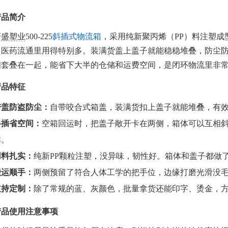
产品简介
轩盛塑业
500-225
斜插式物流箱
，采用纯新聚丙烯（PP）料注塑
、医药流通里用得特别多。装满货盖上盖子就能稳稳堆叠，防尘
相套叠在一起，能省下大半的仓储和运费空间，是闭环物流里非
产品特征
带盖防盗防尘：
自带咬合式箱盖，装满货扣上盖子就能堆叠，有
斜插省空间：
空箱回运时，把盖子敞开卡在两侧，箱体可以互相
本。
用料扎实：
纯新PP颗粒注塑，没异味，韧性好。箱体和盖子都做
搬运顺手：
两侧预留了符合人体工学的把手位，边缘打磨光滑没
支持定制：
除了常规的蓝、灰颜色，批量拿货还能印字、烫金，方
产品使用注意事项