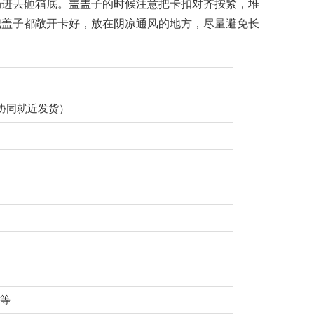
扔进去砸箱底。盖盖子的时候注意把卡扣对齐按紧，堆
把盖子都敞开卡好，放在阴凉通风的地方，尽量避免长
地协同就近发货）
等