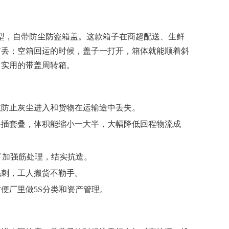
成型，自带防尘防盗箱盖。这款箱子在商超配送、生鲜
防丢；空箱回运的时候，盖子一打开，箱体就能顺着斜
常实用的带盖周转箱。
效防止灰尘进入和货物在运输途中丢失。
斜插套叠，体积能缩小一大半，大幅降低回程物流成
了加强筋处理，结实抗造。
毛刺，工人搬货不勒手。
便厂里做5S分类和资产管理。