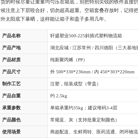
装货的时候尽量让重量均匀压在箱底，别把特别尖锐的铁件直接
时候注意上下层咬合好，切勿超高超重。空箱套叠存放时，记得
室外太阳底下暴晒，这样能让箱子和盖子多用几年。
产品名称
轩盛塑业500-225斜插式塑料物流箱
产品产地
湖北应城 / 江苏常州 / 四川德阳（三大基
产品材质
纯新聚丙烯（PP）
产品尺寸
外 500*330*236mm / 内 450*303*220mm
制作工艺
注塑，组装成型（带盖）
产品自重
约 2.5kg
承重参数
单箱承重约35kg；建议堆码3-4层
产品颜色
常规蓝、灰（支持批量定制颜色）
使用场景
商超配送、生鲜周转、医药流通、闭环物流