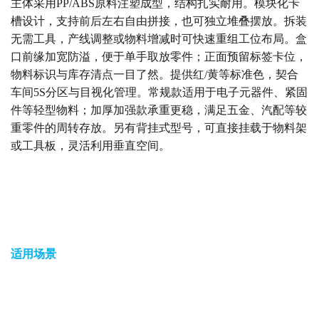
主体采用PP/ABS原料注塑成型，结构扎实耐用。模块化卡
槽设计，支持前后左右自由拼接，也可独立堆叠摆放。拆装
无需工具，产线调整或物料增减时可快速重组工位布局。
盒
口前缘加宽防溢，便于单手取放零件；正面预留标签卡位，
物料标识与库存清点一目了然。提供红/黄等标准色，契合
车间5S分区与目视化管理。常规款适用于电子元器件、紧固
件等轻型物料；加厚加强款承重更稳，满足五金、汽配等较
重零件的周转存放。另有背挂式型号，可直接挂载于物料架
或工具板，灵活利用垂直空间。
适用场景