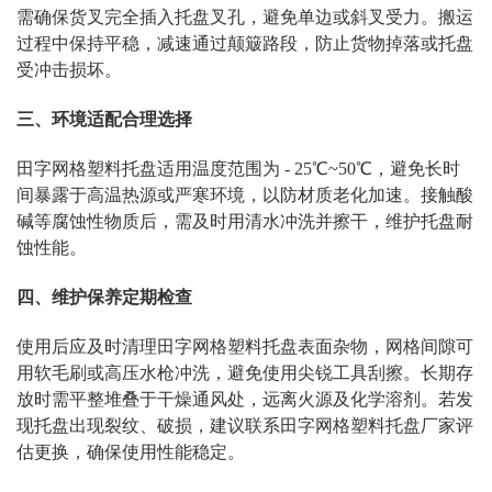
需确保货叉完全插入托盘叉孔，避免单边或斜叉受力。搬运
过程中保持平稳，减速通过颠簸路段，防止货物掉落或托盘
受冲击损坏。
三、环境适配合理选择
田字网格塑料托盘适用温度范围为 - 25℃~50℃，避免长时
间暴露于高温热源或严寒环境，以防材质老化加速。接触酸
碱等腐蚀性物质后，需及时用清水冲洗并擦干，维护托盘耐
蚀性能。
四、维护保养定期检查
使用后应及时清理田字网格塑料托盘表面杂物，网格间隙可
用软毛刷或高压水枪冲洗，避免使用尖锐工具刮擦。长期存
放时需平整堆叠于干燥通风处，远离火源及化学溶剂。若发
现托盘出现裂纹、破损，建议联系田字网格塑料托盘厂家评
估更换，确保使用性能稳定。