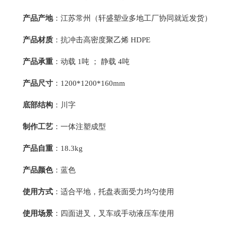
产品产地
：江苏常州（
轩盛塑业
多地工厂协同就近发货）
产品材质
：
抗冲击高密度聚乙烯 HDPE
产品承重
：动载 1吨 ； 静载 4吨
产品尺寸
：1200*1200*160mm
底部结构
：川字
制作工艺
：一体注塑成型
产品自重
：
18.3kg
产品颜色
：
蓝色
使用方式
：适合平地，托盘表面受力均匀使用
使用场景
：四面进叉，叉车或手动液压车使用