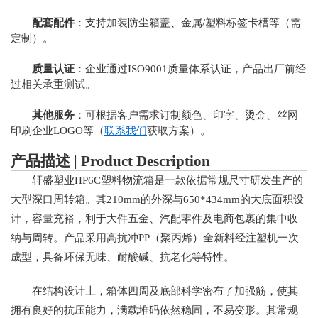
配套配件
：支持加装防尘箱盖、金属/塑料标签卡槽等（需
定制）。
质量认证
：企业通过ISO9001质量体系认证，产品出厂前经
过相关承重测试。
其他服务
：可根据客户需求订制颜色、印字、烫金、丝网
印刷企业LOGO等（
联系我们
获取方案）。
产品描述 | Product Description
轩盛塑业HP6C塑料物流箱是一款依据常规尺寸研发生产的
大型深口周转箱。其210mm的外深与650*434mm的大底面积设
计，容量充裕，利于大件五金、汽配零件及电商包裹的集中收
纳与周转。产品采用高抗冲PP（聚丙烯）全新料经注塑机一次
成型，具备环保无味、耐酸碱、抗老化等特性。
在结构设计上，箱体四周及底部科学密布了加强筋，使其
拥有良好的抗压能力，满载堆码依然稳固，不易变形。其常规