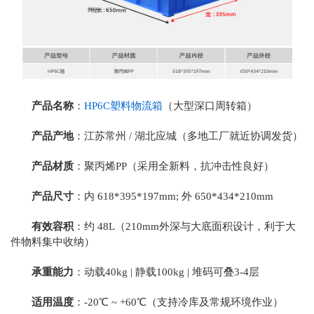
产品名称
：
HP6C塑料物流箱
（大型深口周转箱）
产品产地
：江苏常州 / 湖北应城（多地工厂就近协调发货）
产品材质
：
聚丙烯PP
（采用全新料，抗冲击性良好）
产品尺寸
：内 618*395*197mm; 外 650*434*210mm
有效容积
：约 48L（210mm外深与大底面积设计，利于大
件物料集中收纳）
承重能力
：动载40kg | 静载100kg | 堆码可叠3-4层
适用温度
：-20℃ ~ +60℃（支持冷库及常规环境作业）